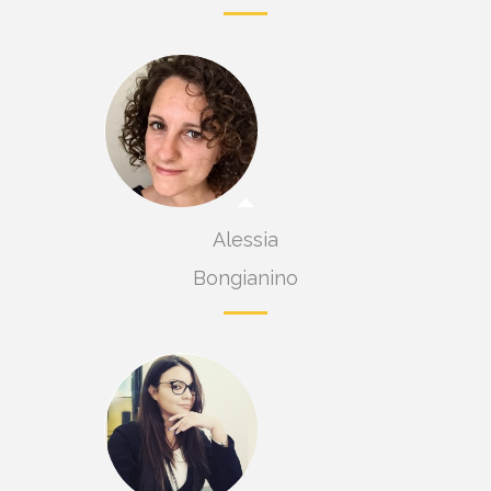
Alessia
Bongianino