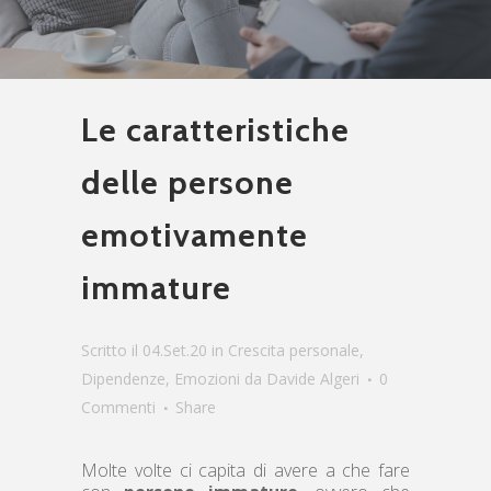
Le caratteristiche
delle persone
emotivamente
immature
Scritto il 04.Set.20
in
Crescita personale
,
Dipendenze
,
Emozioni
da
Davide Algeri
0
Commenti
Share
Molte volte ci capita di avere a che fare