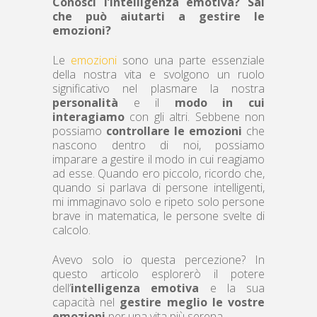
Conosci l’intelligenza emotiva? Sai
che può aiutarti a gestire le
emozioni?
Le
emozioni
sono una parte essenziale
della nostra vita e svolgono un ruolo
significativo nel plasmare la nostra
personalità
e il
modo in cui
interagiamo
con gli altri.
Sebbene non
possiamo
controllare le emozioni
che
nascono dentro di noi, possiamo
imparare a gestire il modo in cui reagiamo
ad esse. Quando ero piccolo, ricordo che,
quando si parlava di persone intelligenti,
mi immaginavo solo e ripeto solo persone
brave in matematica, le persone svelte di
calcolo.
Avevo solo io questa percezione? In
questo articolo esplorerò il potere
dell’
intelligenza emotiva
e la sua
capacità nel
gestire meglio le vostre
emozioni
per una vita più serena.