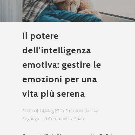
Il potere
dell’intelligenza
emotiva: gestire le
emozioni per una
vita più serena
Scritto il 24.Mag.23
in
Emozioni
da
Issa
Seganga
0 Commenti
Share