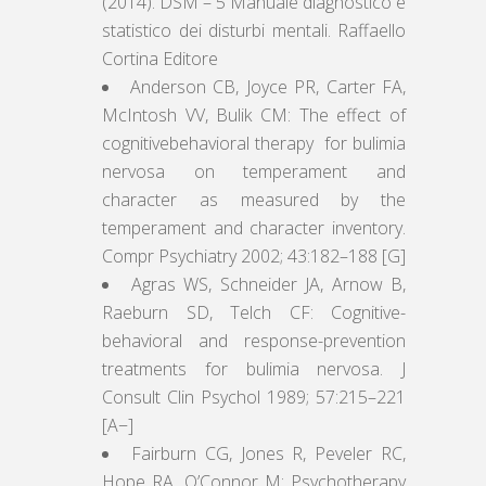
(2014). DSM – 5 Manuale diagnostico e
statistico dei disturbi mentali. Raffaello
Cortina Editore
Anderson CB, Joyce PR, Carter FA,
McIntosh VV, Bulik CM: The effect of
cognitivebehavioral therapy for bulimia
nervosa on temperament and
character as measured by the
temperament and character inventory.
Compr Psychiatry 2002; 43:182–188 [G]
Agras WS, Schneider JA, Arnow B,
Raeburn SD, Telch CF: Cognitive-
behavioral and response-prevention
treatments for bulimia nervosa. J
Consult Clin Psychol 1989; 57:215–221
[A−]
Fairburn CG, Jones R, Peveler RC,
Hope RA, O’Connor M: Psychotherapy