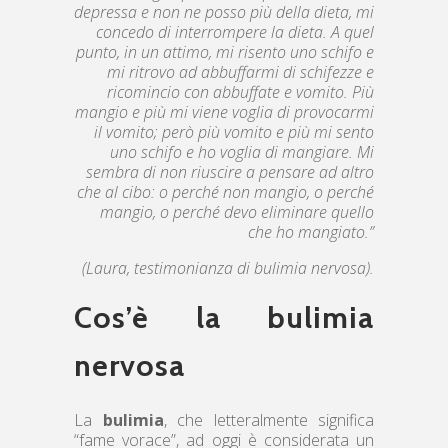
depressa e non ne posso più della dieta, mi
concedo di interrompere la dieta. A quel
punto, in un attimo, mi risento uno schifo e
mi ritrovo ad abbuffarmi di schifezze e
ricomincio con abbuffate e vomito. Più
mangio e più mi viene voglia di provocarmi
il vomito; però più vomito e più mi sento
uno schifo e ho voglia di mangiare. Mi
sembra di non riuscire a pensare ad altro
che al cibo: o perché non mangio, o perché
mangio, o perché devo eliminare quello
che ho mangiato.”
(Laura, testimonianza di bulimia nervosa).
Cos’è la bulimia
nervosa
La
bulimia
, che letteralmente significa
“fame vorace”, ad oggi è considerata un