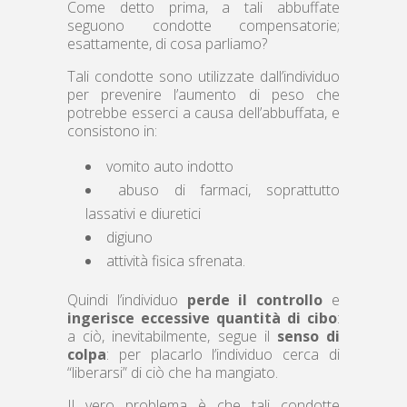
Come detto prima, a tali abbuffate
seguono condotte compensatorie;
esattamente, di cosa parliamo?
Tali condotte sono utilizzate dall’individuo
per prevenire l’aumento di peso che
potrebbe esserci a causa dell’abbuffata, e
consistono in:
vomito auto indotto
abuso di farmaci, soprattutto
lassativi e diuretici
digiuno
attività fisica sfrenata.
Quindi l’individuo
perde il controllo
e
ingerisce eccessive quantità di cibo
:
a ciò, inevitabilmente, segue il
senso di
colpa
: per placarlo l’individuo cerca di
“liberarsi” di ciò che ha mangiato.
Il vero problema è che tali condotte