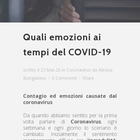
Quali emozioni ai
tempi del COVID-19
Scritto il 27.Mar.20
in
Coronavirus
da
Alessia
Bongianino
0 Commenti
Share
Contagio ed emozioni causate dal
coronavirus
Da quando abbiamo sentito per la prima
volta parlare di
Coronavirus
, ogni
settimana e ogni giorno lo scenario è
cambiato. Inizialmente il sentimento