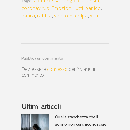
“zona rossa”
,
angoscia
,
ansia
,
Tags:
coronavirus
,
Emozioni
,
lutti
,
panico
,
paura
,
rabbia
,
senso di colpa
,
virus
Pubblica un commento
Devi essere
connesso
per inviare un
commento.
Ultimi articoli
Quella stanchezza che il
sonno non cura: riconoscere