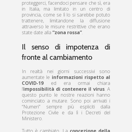
proteggerci, facendoci pensare che sì, era
in Italia, ma limitato in un centro di
provincia, come se lì lo si sarebbe potuto
trattenere, limitandone la diffusione
attraverso le misure restrittive che erano
state date alla
“zona rossa”
.
Il senso di impotenza di
fronte al cambiamento
In realtà nei giorni successivi sono
aumentate le
informazioni rispetto al
COVID-19
ed era ormai chiara
l’
impossibilità di contenere il virus
. A
questo punto le nostre reazioni hanno
cominciato a mutare. Sono poi arrivati i
“Numeri” sempre più espliciti dalla
Protezione Civile e da lì i Decreti del
Ministero.
Tutto è cambiato. La
concezione della