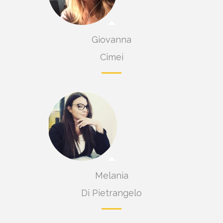
ta
Giovanna
Cimei
Melania
Di Pietrangelo