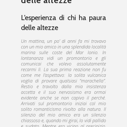
delle altezze
L’esperienza di chi ha paura
delle altezze
Un mattina, un po’ di anni fa mi trovavo
con un mio amico in una splendida località
marina sulle coste del Mar Ionio. In
lontananza vidi un promontorio e gli
comunicai che volevo assolutamente
recarmi lì. La sua prima reazione non fu
come me l’aspettavo: la solita vulcanica
voglia di provare qualsiasi “marachella”.
Restio e travolto dalla mia insistenza
accetta e il suo nervosismo era ormai
evidente anche se non capivo il perché.
Arrivati sul promontorio iniziai col mio
solito romanticismo rivolto alla natura. Il
silenzio del mio amico era un silenzio
chiassoso e, quando mi girai, lo vidi pallido
e sudato. Mentre ero vicino al precipizio,