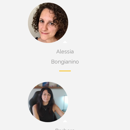
Alessia
Bongianino