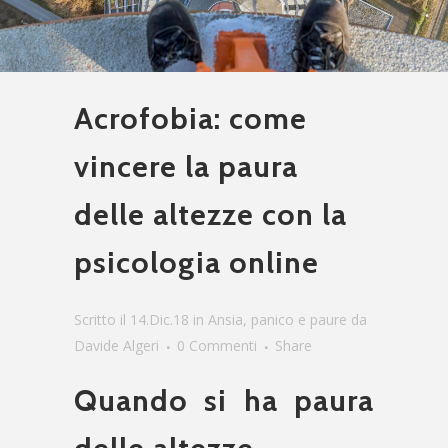
Acrofobia: come
vincere la paura
delle altezze con la
psicologia online
Scritto il 14.Dic.18
in
Ansia, panico e paure
da
Davide Algeri
0 Commenti
Share
Quando si ha paura