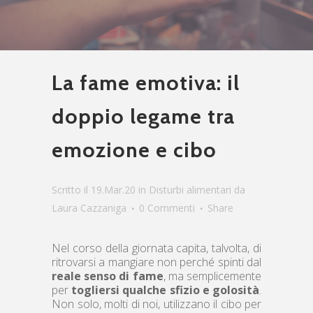
La fame emotiva: il
doppio legame tra
emozione e cibo
Scritto il 19.Mar.20
in
Disturbi alimentari
da
Laura Cazzaniga
0 Commenti
Share
Nel corso della giornata capita, talvolta, di
ritrovarsi a mangiare non perché spinti dal
reale senso di fame
, ma semplicemente
per
togliersi qualche sfizio e golosità
.
Non solo, molti di noi, utilizzano il cibo per