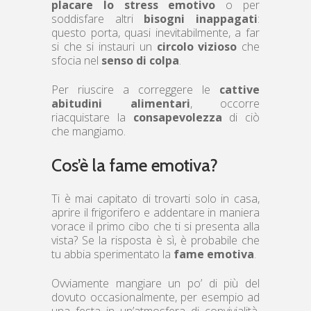
placare lo stress emotivo
o per
soddisfare altri
bisogni inappagati
:
questo porta, quasi inevitabilmente, a far
si che si instauri un
circolo vizioso
che
sfocia nel
senso di colpa
.
Per riuscire a correggere le
cattive
abitudini alimentari
, occorre
riacquistare la
consapevolezza
di ciò
che mangiamo.
Cos’è la fame emotiva?
Ti è mai capitato di trovarti solo in casa,
aprire il frigorifero e addentare in maniera
vorace il primo cibo che ti si presenta alla
vista? Se la risposta è sì, è probabile che
tu abbia sperimentato la
fame emotiva
.
Ovviamente mangiare un po’ di più del
dovuto occasionalmente, per esempio ad
una festa in un’atmosfera di convivialità,