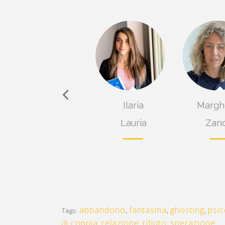
ssandra
Ilaria
Marghe
delico
Lauria
Zano
abbandono
,
fantasma
,
ghosting
,
psic
Tags:
di coppia
,
relazione
,
rifiuto
,
sperazione