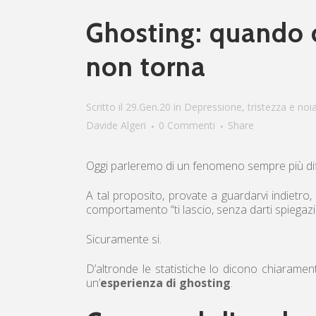
Ghosting: quando 
non torna
Scritto il 29.Gen.20
in
Depressione, tristezza e noi
Davide Algeri
0 Commenti
Share
Oggi parleremo di un fenomeno sempre più diff
A tal proposito, provate a guardarvi indietro,
comportamento “ti lascio, senza darti spiegazi
Sicuramente si.
D’altronde le statistiche lo dicono chiaramen
un’
esperienza di ghosting
.