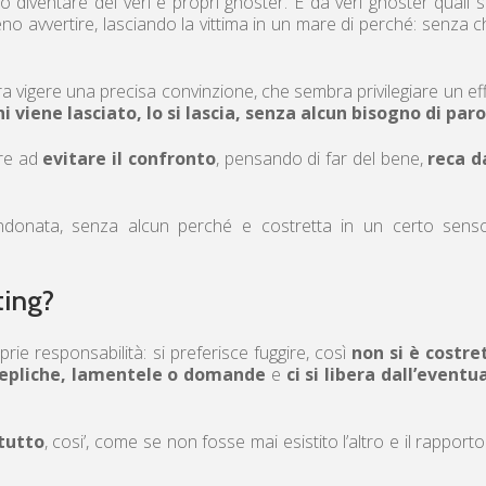
iventare dei veri e propri ghoster. E da veri ghoster quali 
o avvertire, lasciando la vittima in un mare di perché: senza c
 vigere una precisa convinzione, che sembra privilegiare un ef
i viene lasciato, lo si lascia, senza alcun bisogno di paro
tre ad
evitare il confronto
, pensando di far del bene,
reca d
andonata, senza alcun perché e costretta in un certo sens
ting?
rie responsabilità: si preferisce fuggire, così
non si è costret
 repliche, lamentele o domande
e
c
i si libera dall’eventu
 tutto
, cosi’, come se non fosse mai esistito l’altro e il rapport