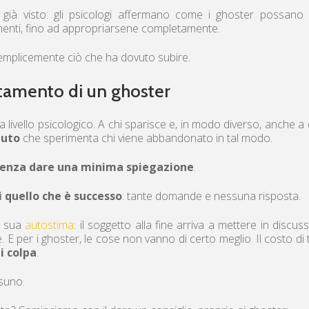
à visto: gli psicologi affermano come i ghoster possano 
amenti, fino ad appropriarsene completamente.
semplicemente ciò che ha dovuto subire.
amento di un ghoster
a livello psicologico. A chi sparisce e, in modo diverso, anche a 
iuto
che sperimenta chi viene abbandonato in tal modo.
 senza dare una minima spiegazione
.
i quello che è successo
: tante domande e nessuna risposta.
a sua
autostima
: il soggetto alla fine arriva a mettere in discus
 E per i ghoster, le cose non vanno di certo meglio. Il costo di 
i colpa
.
suno.