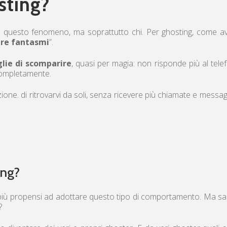
sting?
o questo fenomeno, ma soprattutto chi. Per ghosting, come a
are fantasmi
”.
lie di scomparire
, quasi per magia: non risponde più al tele
completamente.
one. di ritrovarvi da soli, senza ricevere più chiamate e messag
ing?
 più propensi ad adottare questo tipo di comportamento. Ma s
?