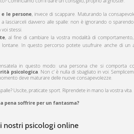
o? Cominciamo con il dare un consiglio, proprio ai ghoster:
 e le persone
, invece di scappare. Maturando la consapevo
e a lasciarceli davvero alle spalle: non è ignorando o sparend
voi stessi.
te
, al fine di cambiare la vostra modalità di comportamento
 lontane. In questo percorso potete usufruire anche di un 
g, pensatela in questo modo: una persona che si comporta c
ità psicologica
. Non c’ è nulla di sbagliato in voi. Semplice
 momento deve maturare delle nuove consapevolezze.
 spalle? Uscite, praticate sport. Riprendete in mano la vostra vita.
la pena soffrire per un fantasma?
i nostri psicologi online