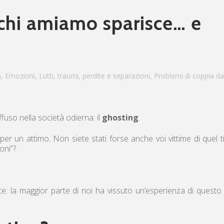
chi amiamo sparisce… e
a
,
Emozioni
,
Lutti, traumi, perdite e separazioni
,
Problemi di coppia
da
uso nella società odierna: il
ghosting
.
 per un attimo. Non siete stati forse anche voi vittime di quel t
oni”?
te: la maggior parte di noi ha vissuto un’esperienza di questo 