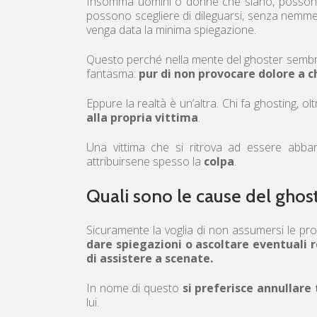
Insomma uomini o donne che siano, possono d
possono scegliere di dileguarsi, senza nemmen
venga data la minima spiegazione.
Questo perché nella mente del ghoster sembra
fantasma:
pur di non provocare dolore a ch
Eppure la realtà è un’altra. Chi fa ghosting, ol
alla propria vittima
.
Una vittima che si ritrova ad essere abb
attribuirsene spesso la
colpa
.
Quali sono le cause del ghos
Sicuramente la voglia di non assumersi le prop
dare spiegazioni o ascoltare eventuali
di assistere a scenate.
In nome di questo
si preferisce annullare
lui.