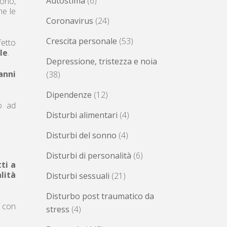
Autostima
(6)
sono,
he le
Coronavirus
(24)
Crescita personale
(53)
fetto
le
.
Depressione, tristezza e noia
anni
(38)
Dipendenze
(12)
o ad
Disturbi alimentari
(4)
Disturbi del sonno
(4)
Disturbi di personalità
(6)
ti a
alità
Disturbi sessuali
(21)
Disturbo post traumatico da
o con
stress
(4)