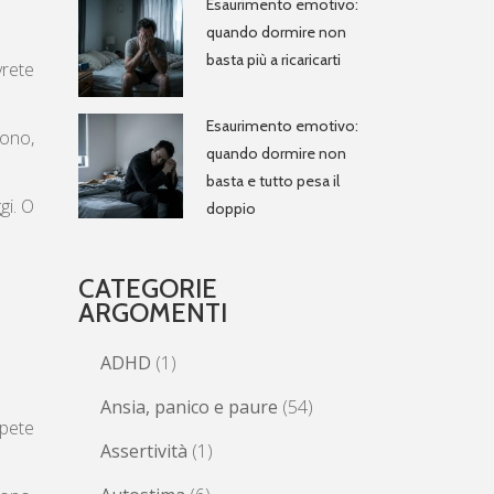
Esaurimento emotivo:
quando dormire non
basta più a ricaricarti
vrete
Esaurimento emotivo:
fono,
quando dormire non
basta e tutto pesa il
gi. O
doppio
CATEGORIE
ARGOMENTI
ADHD
(1)
Ansia, panico e paure
(54)
apete
Assertività
(1)