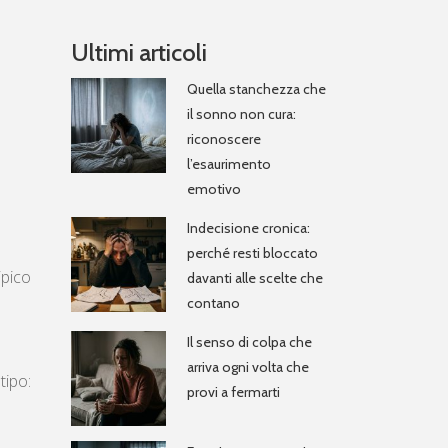
Ultimi articoli
Quella stanchezza che
il sonno non cura:
riconoscere
l’esaurimento
emotivo
Indecisione cronica:
perché resti bloccato
ipico
davanti alle scelte che
contano
Il senso di colpa che
arriva ogni volta che
tipo:
provi a fermarti