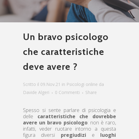
Un bravo psicologo
che caratteristiche
deve avere ?
Scritto il 09.Nov.21
in
Psicologi online
da
Davide Algeri
0 Commenti
Share
Spesso si sente parlare di psicologia e
delle
caratteristiche che dovrebbe
avere un bravo psicologo
: non è raro,
infatti, veder ruotare intorno a questa
figura diversi
pregiudizi
e
luoghi