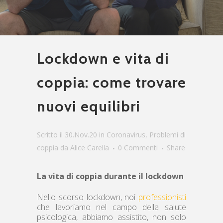
Lockdown e vita di
coppia: come trovare
nuovi equilibri
Scritto il 30.Nov.20
in
Coronavirus
,
Problemi di
coppia
da
Alice Carella
0 Commenti
Share
La vita di coppia durante il lockdown
Nello scorso lockdown, noi
professionisti
che lavoriamo nel campo della salute
psicologica, abbiamo assistito, non solo