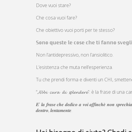
Dove vuoi stare?
Che cosa vuoi fare?
Che obiettivo vuoi porti per te stesso?
𝕊𝕠𝕟𝕠 𝕢𝕦𝕖𝕤𝕥𝕖 𝕝𝕖 𝕔𝕠𝕤𝕖 𝕔𝕙𝕖 𝕥𝕚 𝕗𝕒𝕟𝕟𝕠 𝕤𝕧𝕖𝕘
Non l’antidepressivo, non l’ansiolitico.
L’esistenza che muta nell’esperienza.
Tu che prendi forma e diventi un CHI, smette
“𝓐𝓫𝓫𝓲 𝓬𝓾𝓻𝓪 𝓭𝓲 𝓼𝓹𝓵𝓮𝓷𝓭𝓮𝓻𝓮”: è la frase d
𝑬’ 𝒍𝒂 𝒇𝒓𝒂𝒔𝒆 𝒄𝒉𝒆 𝒅𝒆𝒅𝒊𝒄𝒐 𝒂 𝒗𝒐𝒊 𝒂𝒇𝒇𝒊𝒏𝒄𝒉𝒆̀ 𝒏𝒐𝒏 𝒔𝒑𝒓𝒆𝒄𝒉𝒊𝒂
𝒅𝒆𝒏𝒕𝒓𝒐, 𝒍𝒆𝒏𝒕𝒂𝒎𝒆𝒏𝒕𝒆.