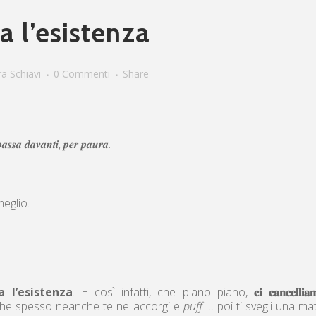
a l’esistenza
a Schiavi
0 Commenti
Share
 𝒑𝒂𝒔𝒔𝒂 𝒅𝒂𝒗𝒂𝒏𝒕𝒊, 𝒑𝒆𝒓 𝒑𝒂𝒖𝒓𝒂.
meglio.
 l’esistenza
. E così infatti, che piano piano,
𝐜𝐢 𝐜𝐚𝐧𝐜𝐞𝐥𝐥𝐢
che spesso neanche te ne accorgi e
puff
… poi ti svegli una mat