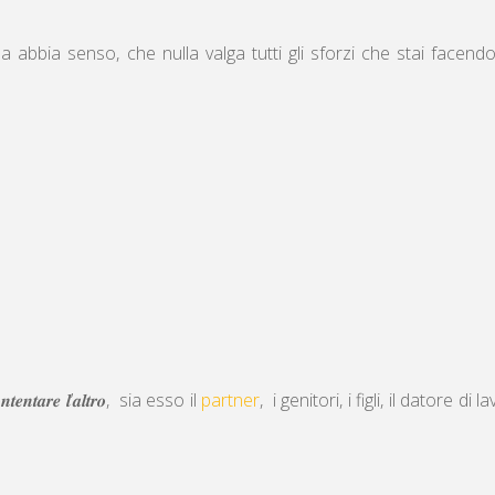
la abbia senso, che nulla valga tutti gli sforzi che stai facend
𝒕𝒂𝒓𝒆 𝒍’𝒂𝒍𝒕𝒓𝒐, sia esso il
partner
, i genitori, i figli, il datore di l