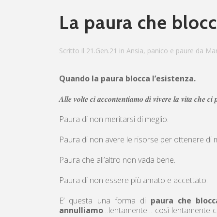
La paura che blocc
Scritto il 21.Gen.21
in
Ansia, panico e paure
da
Mar
Quando la paura blocca l’esistenza.
𝑨𝒍𝒍𝒆 𝒗𝒐𝒍𝒕𝒆 𝒄𝒊 𝒂𝒄𝒄𝒐𝒏𝒕𝒆𝒏𝒕𝒊𝒂𝒎𝒐 𝒅𝒊 𝒗𝒊𝒗𝒆𝒓𝒆 𝒍𝒂 𝒗𝒊𝒕𝒂 𝒄𝒉𝒆 𝒄𝒊
Paura di non meritarsi di meglio.
Paura di non avere le risorse per ottenere di 
Paura che all’altro non vada bene.
Paura di non essere più amato e accettato.
E’ questa una forma di
paura che blocca
annulliamo
…lentamente… così lentamente 