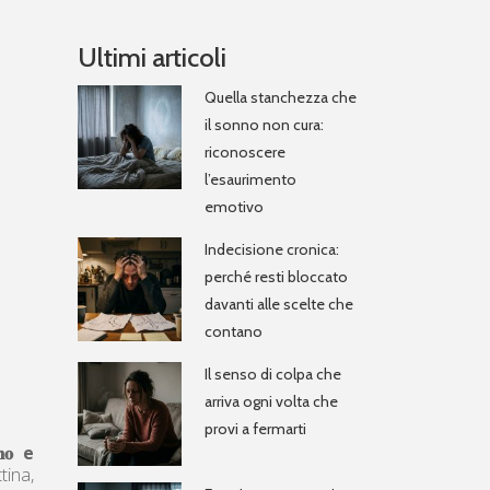
Ultimi articoli
Quella stanchezza che
il sonno non cura:
riconoscere
l’esaurimento
emotivo
Indecisione cronica:
perché resti bloccato
davanti alle scelte che
contano
Il senso di colpa che
arriva ogni volta che
provi a fermarti
𝐚𝐦𝐨 e
tina,