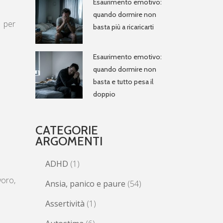
Esaurimento emotivo:
quando dormire non
o per
basta più a ricaricarti
Esaurimento emotivo:
quando dormire non
basta e tutto pesa il
doppio
CATEGORIE
ARGOMENTI
ADHD
(1)
avoro,
Ansia, panico e paure
(54)
Assertività
(1)