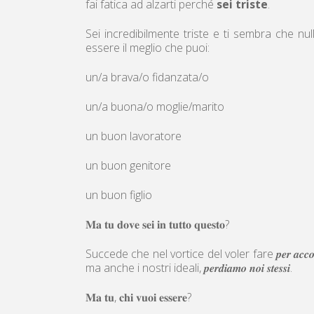
fai fatica ad alzarti perché
sei triste
.
Sei incredibilmente triste e ti sembra che nul
essere il meglio che puoi:
un/a brava/o fidanzata/o
un/a buona/o moglie/marito
un buon lavoratore
un buon genitore
un buon figlio
𝐌𝐚 𝐭𝐮 𝐝𝐨𝐯𝐞 𝐬𝐞𝐢 𝐢𝐧 𝐭𝐮𝐭𝐭𝐨 𝐪𝐮𝐞𝐬𝐭𝐨?
Succede che nel vortice del voler fare 𝒑𝒆𝒓 𝒂𝒄𝒄𝒐𝒏𝒕𝒆𝒏
ma anche i nostri ideali, 𝒑𝒆𝒓𝒅𝒊𝒂𝒎𝒐 𝒏𝒐𝒊 𝒔𝒕𝒆𝒔𝒔𝒊.
𝐌𝐚 𝐭𝐮, 𝐜𝐡𝐢 𝐯𝐮𝐨𝐢 𝐞𝐬𝐬𝐞𝐫𝐞?