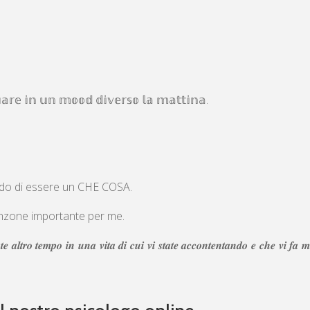
𝕚𝕒𝕣𝕖 𝕚𝕟 𝕦𝕟 𝕞𝕠𝕠𝕕 𝕕𝕚𝕧𝕖𝕣𝕤𝕠 𝕝𝕒 𝕞𝕒𝕥𝕥𝕚𝕟𝕒.
ndo di essere un CHE COSA.
i una canzone importante per me.
𝒕𝒆 𝒂𝒍𝒕𝒓𝒐 𝒕𝒆𝒎𝒑𝒐 𝒊𝒏 𝒖𝒏𝒂 𝒗𝒊𝒕𝒂 𝒅𝒊 𝒄𝒖𝒊 𝒗𝒊 𝒔𝒕𝒂𝒕𝒆 𝒂𝒄𝒄𝒐𝒏𝒕𝒆𝒏𝒕𝒂𝒏𝒅𝒐 𝒆 𝒄𝒉𝒆 𝒗𝒊 𝒇𝒂 𝒎