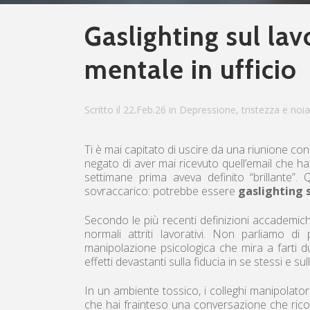
Gaslighting sul lav
mentale in ufficio
Scritto il 22.Feb.26
in
Depressione, tristezza e noia
Ti è mai capitato di uscire da una riunione c
negato di aver mai ricevuto quell’email che ha
settimane prima aveva definito “brillante
sovraccarico: potrebbe essere
gaslighting s
Secondo le più recenti definizioni accademiche
normali attriti lavorativi. Non parliamo d
manipolazione psicologica che mira a farti d
effetti devastanti sulla fiducia in se stessi e s
In un ambiente tossico, i colleghi manipolator
che hai frainteso una conversazione che rico