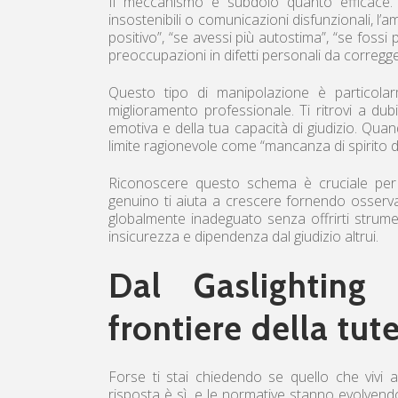
Il meccanismo è subdolo quanto efficace. I
insostenibili o comunicazioni disfunzionali, l’
positivo”, “se avessi più autostima”, “se foss
preoccupazioni in difetti personali da corregg
Questo tipo di manipolazione è particolar
miglioramento professionale. Ti ritrovi a du
emotiva e della tua capacità di giudizio. Quan
limite ragionevole come “mancanza di spirito di
Riconoscere questo schema è cruciale per 
genuino ti aiuta a crescere fornendo osservaz
globalmente inadeguato senza offrirti strume
insicurezza e dipendenza dal giudizio altrui.
Dal Gaslighting 
frontiere della tut
Forse ti stai chiedendo se quello che vivi a
risposta è sì, e le normative stanno evolvendo