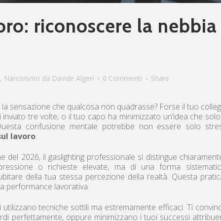
oro: riconoscere la nebbia
,
Narcisismo
da
Davide Algeri
0 Commenti
Share
on la sensazione che qualcosa non quadrasse? Forse il tuo colle
i inviato tre volte, o il tuo capo ha minimizzato un’idea che sol
”. Questa confusione mentale potrebbe non essere solo stre
ul lavoro
.
 del 2026, il gaslighting professionale si distingue chiarament
i pressione o richieste elevate, ma di una forma sistemati
ubitare della tua stessa percezione della realtà. Questa prati
ulla performance lavorativa.
i utilizzano tecniche sottili ma estremamente efficaci. Ti convi
rdi perfettamente, oppure minimizzano i tuoi successi attribue