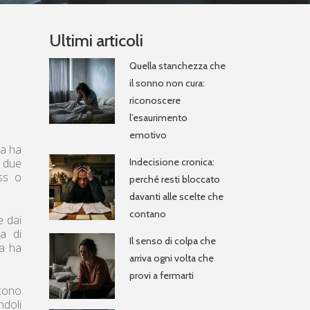
Ultimi articoli
Quella stanchezza che
il sonno non cura:
riconoscere
l’esaurimento
emotivo
ga ha
o due
Indecisione cronica:
ss o
perché resti bloccato
davanti alle scelte che
contano
e dai
ca di
Il senso di colpa che
ca ha
arriva ogni volta che
provi a fermarti
ncono
ndoli