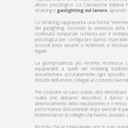
abuso psicologico. La Cassazione italiana h
straining e
gaslighting sul lavoro
, aprendo 
Lo straining rappresenta una forma “intermed
del gaslighting. Secondo la sentenza dell
continuità temporale richiesta per il mobbin
psicologica per configurare danno risarcibile
accordi presi davanti a testimoni, o l’esclu
legale.
La giurisprudenza più recente riconosce c
equiparabili a quelli del mobbing tradizi
documentare accuratamente ogni episodio: ema
disturbi dell’umore collegati al contesto lavorat
Per costruire un caso solido, devi dimostrare t
realtà che abbiamo descritto), il danno su
deterioramento della reputazione) e il nesso c
performance documentati dopo periodi di parti
testimonianze di colleghi che hanno assistito a
Ricorda che la tutela legale non è solo ques