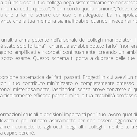
ca più insidiosa. Il tuo collega nega sistematicamente conversaz
 ho mai detto questo”, “non ricordo quella riunione”, “deve es
enti che ti fanno sentire confuso e inadeguato. La manipola
nvince che la tua memoria sia inaffidabile, quando invece hai ri
n’altra arma potente nell’arsenale dei colleghi manipolatori. I
è stato solo fortuna”, “chiunque avrebbe potuto farlo”, “non er
i vengono amplificati e ricordati continuamente, creando un amb
e sotto esame. Questo schema ti porta a dubitare delle tue 
orsione sistematica dei fatti passati. Progetti in cui avevi un 
con il tuo contributo minimizzato o completamente omesso 
iscono” misteriosamente, lasciandoti senza prove concrete di q
rticolarmente efficace perché mina la tua credibilità professi
nformazioni cruciali o decisioni importanti per il tuo lavoro quotid
ilevanti e poi criticato aspramente per non essere aggiornat
ire incompetente agli occhi degli altri colleghi, mentre tu ti 
za capire perché.