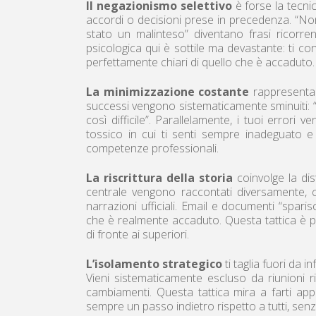
Il negazionismo selettivo
è forse la tecni
accordi o decisioni prese in precedenza. “Non
stato un malinteso” diventano frasi ricorr
psicologica qui è sottile ma devastante: ti co
perfettamente chiari di quello che è accaduto.
La minimizzazione costante
rappresenta u
successi vengono sistematicamente sminuiti: “
così difficile”. Parallelamente, i tuoi error
tossico in cui ti senti sempre inadeguato 
competenze professionali.
La riscrittura della storia
coinvolge la dist
centrale vengono raccontati diversamente, 
narrazioni ufficiali. Email e documenti “spar
che è realmente accaduto. Questa tattica è pa
di fronte ai superiori.
L’isolamento strategico
ti taglia fuori da i
Vieni sistematicamente escluso da riunioni r
cambiamenti. Questa tattica mira a farti appar
sempre un passo indietro rispetto a tutti, sen