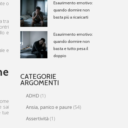
nte o
Esaurimento emotivo:
quando dormire non
basta più a ricaricarti
a tra
ontri
llo e
Esaurimento emotivo:
quando dormire non
basta e tutto pesa il
ale e
doppio
ne
CATEGORIE
ARGOMENTI
ADHD
(1)
 come
e sai
Ansia, panico e paure
(54)
e tue
Assertività
(1)