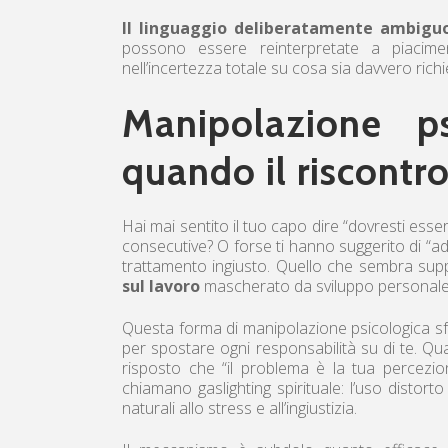
Il linguaggio deliberatamente ambigu
possono essere reinterpretate a piacimen
nell’incertezza totale su cosa sia davvero richi
Manipolazione ps
quando il riscontr
Hai mai sentito il tuo capo dire “dovresti esser
consecutive? O forse ti hanno suggerito di “a
trattamento ingiusto. Quello che sembra sup
sul lavoro
mascherato da sviluppo personale
Questa forma di manipolazione psicologica sfru
per spostare ogni responsabilità su di te. Quan
risposto che “il problema è la tua percezion
chiamano gaslighting spirituale: l’uso distorto
naturali allo stress e all’ingiustizia.