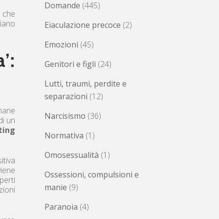
Domande
(445)
 che
iano
Eiaculazione precoce
(2)
Emozioni
(45)
’:
Genitori e figli
(24)
Lutti, traumi, perdite e
separazioni
(12)
imane
Narcisismo
(36)
di un
ting
Normativa
(1)
Omosessualità
(1)
itiva
viene
Ossessioni, compulsioni e
perti
manie
(9)
zioni
Paranoia
(4)