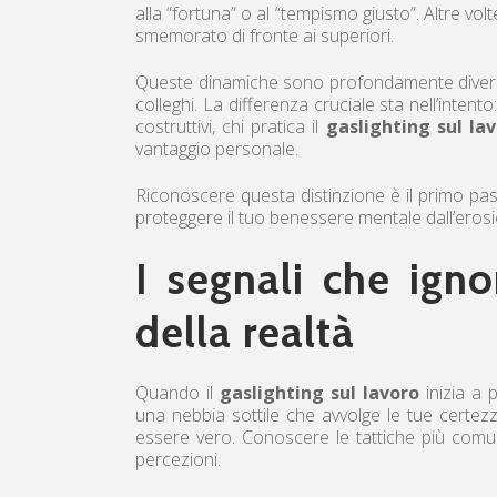
alla “fortuna” o al “tempismo giusto”. Altre vol
smemorato di fronte ai superiori.
Queste dinamiche sono profondamente divers
colleghi. La differenza cruciale sta nell’inten
costruttivi, chi pratica il
gaslighting sul la
vantaggio personale.
Riconoscere questa distinzione è il primo pa
proteggere il tuo benessere mentale dall’eros
I segnali che ignor
della realtà
Quando il
gaslighting sul lavoro
inizia a 
una nebbia sottile che avvolge le tue certez
essere vero. Conoscere le tattiche più comun
percezioni.