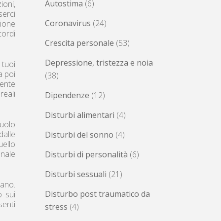
Autostima
(6)
ioni,
serci
Coronavirus
(24)
zione
cordi
Crescita personale
(53)
Depressione, tristezza e noia
 tuoi
a poi
(38)
iente
reali
Dipendenze
(12)
Disturbi alimentari
(4)
ruolo
dalle
Disturbi del sonno
(4)
uello
onale
Disturbi di personalità
(6)
Disturbi sessuali
(21)
iano.
Disturbo post traumatico da
o sui
senti
stress
(4)