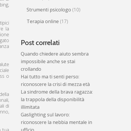
bing,
Strumenti psicologo
(10)
Terapia online
(17)
ipici
e la
zione
egato
Post correlati
vanza
Quando chiedere aiuto sembra
impossibile anche se stai
lute
crollando
iale
ess o
Hai tutto ma ti senti perso:
riconoscere la crisi di mezza età
La sindrome della brava ragazza:
della
la trappola della disponibilità
nali,
li di
illimitata
onno,
Gaslighting sul lavoro:
riconoscere la nebbia mentale in
a tua
ufficio