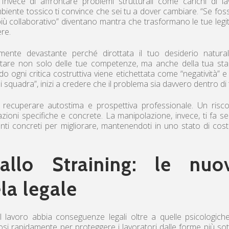
nvece di affrontare problemi strutturali come carichi di l
ambiente tossico ti convince che sei tu a dover cambiare. “Se foss
i più collaborativo” diventano mantra che trasformano le tue legi
ere.
mente devastante perché dirottata il tuo desiderio natural
bitare non solo delle tue competenze, ma anche della tua stab
do ogni critica costruttiva viene etichettata come “negatività” e
 squadra”, inizi a credere che il problema sia davvero dentro di 
recuperare autostima e prospettiva professionale. Un risco
ioni specifiche e concrete. La manipolazione, invece, ti fa se
nti concreti per migliorare, mantenendoti in uno stato di cos
allo Straining: le nuo
ela legale
l lavoro abbia conseguenze legali oltre a quelle psicologich
si rapidamente per proteggere i lavoratori dalle forme più sotti