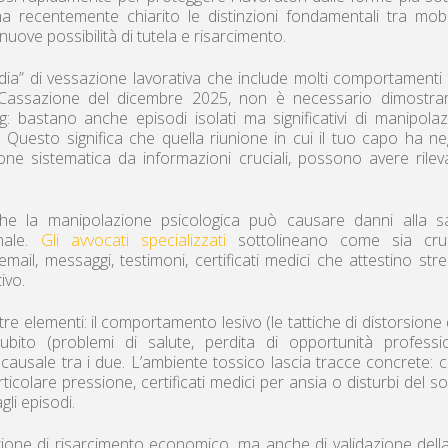
a recentemente chiarito le distinzioni fondamentali tra mob
nuove possibilità di tutela e risarcimento.
ia” di vessazione lavorativa che include molti comportamenti t
a Cassazione del dicembre 2025, non è necessario dimostrar
g: bastano anche episodi isolati ma significativi di manipola
. Questo significa che quella riunione in cui il tuo capo ha n
sione sistematica da informazioni cruciali, possono avere rile
he la manipolazione psicologica può causare danni alla sa
onale.
Gli avvocati specializzati
sottolineano come sia cruc
il, messaggi, testimoni, certificati medici che attestino str
ivo.
re elementi: il comportamento lesivo (le tattiche di distorsione 
bito (problemi di salute, perdita di opportunità professio
ausale tra i due. L’ambiente tossico lascia tracce concrete: ca
colare pressione, certificati medici per ansia o disturbi del s
gli episodi.
tione di risarcimento economico, ma anche di validazione dell