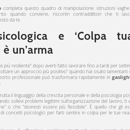
o
completa questo quadro di manipolazione: istruzioni vaghe
to quando conviene, riscontri contraddittori che ti lasc
esto da te.
icologica e ‘Colpa tua
o è un’arma
e più resiliente” dopo averti fatto lavorare fino a tardi per sett
dottare un approccio più positivo” quando hai osato lamentarti 
porto professionale può trasformarsi rapidamente in
gasligh
.
tta il linguaggio della crescita personale e della psicologia pos
do sollevi problemi legittimi sull’organizzazione del lavoro, ti 
e” o che “dovresti essere più flessibile”. È quello che gli es
 di concetti psicologici per farti sentire in colpa per le tue rea