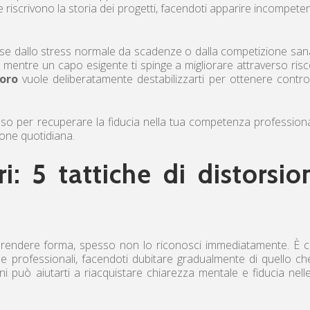
te riscrivono la storia dei progetti, facendoti apparire incompete
e dallo stress normale da scadenze o dalla competizione san
to: mentre un capo esigente ti spinge a migliorare attraverso risc
voro
vuole deliberatamente destabilizzarti per ottenere contro
sso per recuperare la fiducia nella tua competenza profession
ione quotidiana.
i: 5 tattiche di distorsio
prendere forma, spesso non lo riconosci immediatamente. È
ze professionali, facendoti dubitare gradualmente di quello ch
i può aiutarti a riacquistare chiarezza mentale e fiducia nell