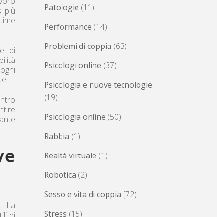
avoro
Patologie
(11)
i più
ttime
Performance
(14)
Problemi di coppia
(63)
e di
ilità
Psicologi online
(37)
 ogni
te.
Psicologia e nuove tecnologie
(19)
ntro
ntire
Psicologia online
(50)
tante
Rabbia
(1)
ve
Realtà virtuale
(1)
Robotica
(2)
Sesso e vita di coppia
(72)
e. La
Stress
(15)
li di