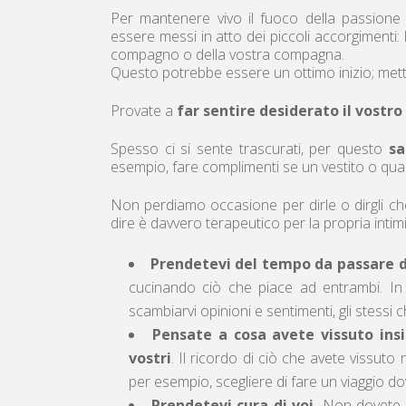
Per mantenere vivo il fuoco della passione
essere messi in atto dei piccoli accorgimenti:
compagno o della vostra compagna.
Questo potrebbe essere un ottimo inizio; mett
Provate a
far sentire desiderato il vostro
Spesso ci si sente trascurati, per questo
sa
esempio, fare complimenti se un vestito o qual
Non perdiamo occasione per dirle o dirgli che 
dire è davvero terapeutico per la propria intimi
Prendetevi del tempo da passare d
cucinando ciò che piace ad entrambi. In 
scambiarvi opinioni e sentimenti, gli stessi
Pensate a cosa avete vissuto ins
vostri
. Il ricordo di ciò che avete vissut
per esempio, scegliere di fare un viaggio dov
Prendetevi cura di voi.
Non dovete sm