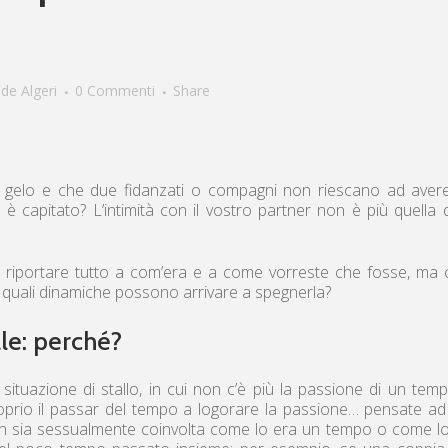
de Algeri
0 Commenti
Share
il gelo e che due fidanzati o compagni non riescano ad aver
è capitato? L’intimità con il vostro partner non è più quella 
e riportare tutto a com’era e a come vorreste che fosse, ma
 quali dinamiche possono arrivare a spegnerla?
le: perché?
ituazione di stallo, in cui non c’è più la passione di un temp
prio il passar del tempo a logorare la passione… pensate a
on sia sessualmente coinvolta come lo era un tempo o come l