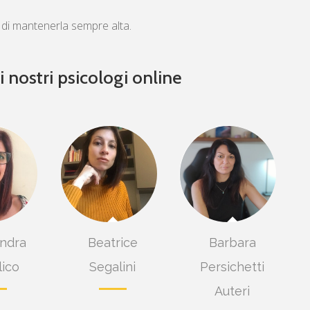
 di mantenerla sempre alta.
i nostri psicologi online
rita
Giovanna
Alessia
ni
Cimei
Bongianino