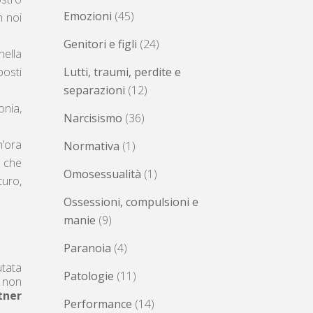
Emozioni
(45)
n noi
Genitori e figli
(24)
nella
posti
Lutti, traumi, perdite e
separazioni
(12)
onia,
Narcisismo
(36)
n’ora
Normativa
(1)
 che
Omosessualità
(1)
turo,
Ossessioni, compulsioni e
manie
(9)
Paranoia
(4)
utata
Patologie
(11)
, non
tner
Performance
(14)