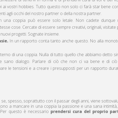
i ai vostri hobbies. Tutto questo non solo ci farà star bene co
enti agli occhi del nostro partner o della nostra partner.
 in una coppia può essere solo letale. Non cadete dunque 
esse cose. Cercate di essere sempre creativi, originali, visitate 
 nuovi progetti. Sognate insieme.
sie.
In un rapporto conta tanto anche questo. No alla monot
nterno di una coppia. Nulla di tutto quello che abbiamo detto si
 sano dialogo. Parlare di ciò che non ci va bene e di ciò
re le tensioni e a creare i presupposti per un rapporto dura
se, spesso, soprattutto con il passar degli anni, viene sottoval
gono a mancare in una coppia la passione e una sana intimità
. Per questo è necessario
prendersi cura del proprio par