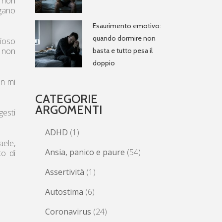
a non
ngano
Esaurimento emotivo:
quando dormire non
dioso
, non
basta e tutto pesa il
doppio
on mi
CATEGORIE
ARGOMENTI
gesti
ADHD
(1)
aele,
Ansia, panico e paure
(54)
to di
Assertività
(1)
Autostima
(6)
Coronavirus
(24)