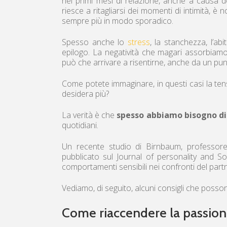
nei primi mesi di relazione, anche a causa
riesce a ritagliarsi dei momenti di intimità, 
sempre più in modo sporadico.
Spesso anche lo
stress
, la stanchezza, l’a
epilogo. La negatività che magari assorbiamo 
può che arrivare a risentirne, anche da un punt
Come potete immaginare, in questi casi la te
desidera più?
La verità è che
spesso abbiamo bisogno di p
quotidiani.
Un recente studio di Birnbaum, professoressa
pubblicato sul Journal of personality and S
comportamenti sensibili nei confronti del partn
Vediamo, di seguito, alcuni consigli che posso
Come riaccendere la passione