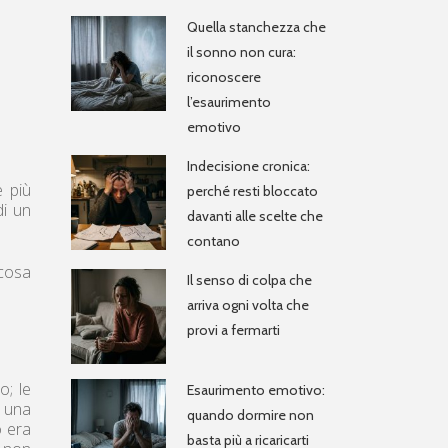
Quella stanchezza che
il sonno non cura:
riconoscere
l’esaurimento
emotivo
Indecisione cronica:
e più
perché resti bloccato
di un
davanti alle scelte che
contano
 cosa
Il senso di colpa che
arriva ogni volta che
provi a fermarti
o; le
Esaurimento emotivo:
d una
quando dormire non
o era
basta più a ricaricarti