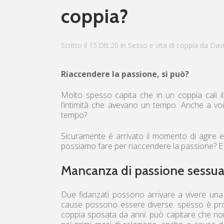
coppia?
Scritto il 15.Ott.20
in
Sesso e vita di coppia
da
Davi
Riaccendere la passione, si può?
Molto spesso capita che in un coppia cali 
l’intimità che avevano un tempo. Anche a voi 
tempo?
Sicuramente è arrivato il momento di agire 
possiamo fare per riaccendere la passione? E
Mancanza di passione sessua
Due fidanzati possono arrivare a vivere una s
cause possono essere diverse: spesso è pro
coppia sposata da anni: può capitare che n