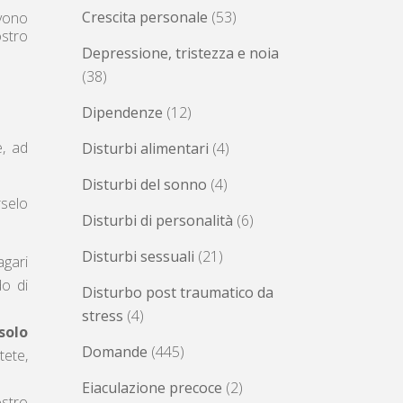
Crescita personale
(53)
evono
ostro
Depressione, tristezza e noia
(38)
Dipendenze
(12)
, ad
Disturbi alimentari
(4)
Disturbi del sonno
(4)
rselo
Disturbi di personalità
(6)
Disturbi sessuali
(21)
agari
do di
Disturbo post traumatico da
stress
(4)
solo
Domande
(445)
tete,
Eiaculazione precoce
(2)
ostro