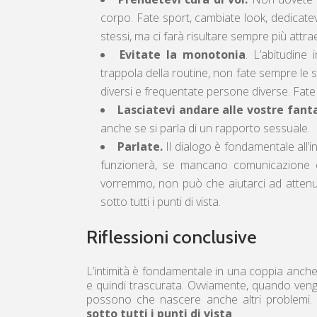
corpo. Fate sport, cambiate look, dedicatev
stessi, ma ci farà risultare sempre più attra
Evitate la monotonia
. L’abitudine
trappola della routine, non fate sempre le st
diversi e frequentate persone diverse. Fate
Lasciatevi andare alle vostre fanta
anche se si parla di un rapporto sessuale.
Parlate.
Il dialogo è fondamentale all’i
funzionerà, se mancano comunicazione e
vorremmo, non può che aiutarci ad attenua
sotto tutti i punti di vista.
Riflessioni conclusive
L’intimità è fondamentale in una coppia anche 
e quindi trascurata. Ovviamente, quando ven
possono che nascere anche altri problemi
sotto tutti i punti di vista
.