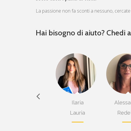
La passione non fa sconti a nessuno, cercate
Hai bisogno di aiuto? Chedi a
rbara
Maria Elisabetta
Marghe
ichetti
Binetti
Zano
uteri