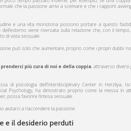
 del poco tempo passato insieme; per esempio, se una coppi
è normale che la passione arrivi a scemare e che i rapporti avve
bitudine e una vita monotona possono portare a questo fasti
dell’esterno viene riversata sulla relazione che, con il tempo
o di vista sessuale.
nsione può solo che aumentare, proprio come i propri dubbi: n
renderci più cura di noi e della coppia
, attraverso diversi 
 di psicologia dell’Interdisciplinary Center in Herzliya, Isr
ocial Psychology, ha dimostrato proprio come la messa in at
er, possa favorire l’intesa sessuale.
no aiutarci a riaccendere la passione.
 e il desiderio perduti