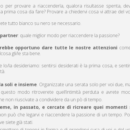
 o per provare a riaccenderla, qualora risultasse spenta, d
 la prima cosa da fare? Provare a chiedervi cosa vi attrae del v
ete tutto bianco su nero se necessario.
 partner
: quale miglior modo per riaccendere la passione?
rebbe opportuno dare tutte le nostre attenzioni
come
cosa gli/le sta bene.
lo/la desideriamo: sentirsi desiderati è la prima cosa, e senti
tà.
a soli e insieme
. Organizzate una serata solo per voi due, m
questo modo ritroverete quell’intimità perduta e avrete mo
 che non riuscivate a condividere da un pò di tempo.
ieme, in passato, e cercate di ricreare quei momenti 
o non può che legarvi e riaccendere la passione di un tempo. Po
e siete già stati.
ettere di tenervi in forma e di prendervi cura di voi e del v