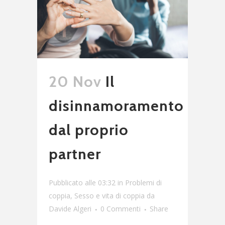
20 Nov
Il
disinnamoramento
dal proprio
partner
Pubblicato alle 03:32
in
Problemi di
coppia
,
Sesso e vita di coppia
da
Davide Algeri
0 Commenti
Share