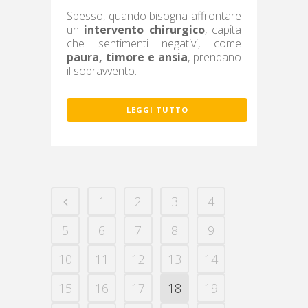
Spesso, quando bisogna affrontare
un
intervento chirurgico
, capita
che sentimenti negativi, come
paura, timore e ansia
, prendano
il sopravvento.
LEGGI TUTTO
1
2
3
4
5
6
7
8
9
10
11
12
13
14
15
16
17
18
19