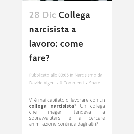
28 Dic
Collega
narcisista a
lavoro: come
fare?
Pubblicato alle 03:05
in
Narcisismo
da
Davide Algeri
0 Commenti
Share
Vi è mai capitato di lavorare con un
collega narcisista
? Un collega
che magari tendeva a
sopravvalutarsi e a cercare
ammirazione continua dagli altri?