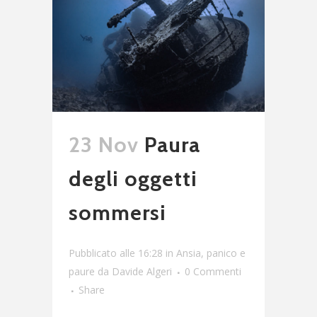
23 Nov
Paura
degli oggetti
sommersi
Pubblicato alle 16:28
in
Ansia, panico e
paure
da
Davide Algeri
0 Commenti
Share