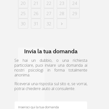
20
21
22
23
24
25
26
27
28
29
30
31
32
Invia la tua domanda
Se hai un dubbio, o una richiesta
particolare, puoi inviare una domanda ai
nostri psicologi in forma totalmente
anonima.
Riceverai una risposta sul sito e, se vorrai,
potrai chiedere aiuto al consulente.