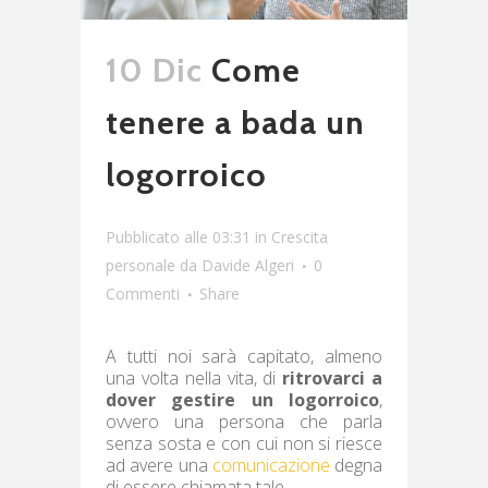
10 Dic
Come
tenere a bada un
logorroico
Pubblicato alle 03:31
in
Crescita
personale
da
Davide Algeri
0
Commenti
Share
A tutti noi sarà capitato, almeno
una volta nella vita, di
ritrovarci a
dover gestire un logorroico
,
ovvero una persona che parla
senza sosta e con cui non si riesce
ad avere una
comunicazione
degna
di essere chiamata tale.