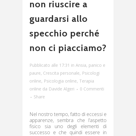
non riuscire a
guardarsi allo
specchio perché
non ci piacciamo?
Pubblicato alle 17:31
in
Ansia, panico e
paure
,
Crescita personale
,
Psicologi
online
,
Psicologia online
,
Terapia
online
da
Davide Algeri
0 Commenti
Share
Nel nostro tempo, fatto di eccessi e
apparenze, sembra che l’aspetto
fisico sia uno degli elementi di
successo e che quindi essere in