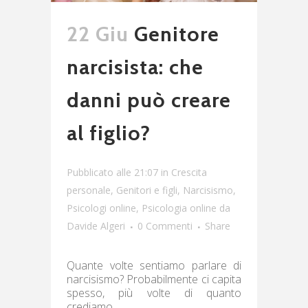
22 Giu
Genitore
narcisista: che
danni può creare
al figlio?
Pubblicato alle 21:07
in
Crescita
personale
,
Genitori e figli
,
Narcisismo
,
Psicologi online
,
Psicologia online
da
Davide Algeri
0 Commenti
Share
Quante volte sentiamo parlare di
narcisismo? Probabilmente ci capita
spesso, più volte di quanto
crediamo.