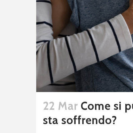
22 Mar
Come si p
sta soffrendo?