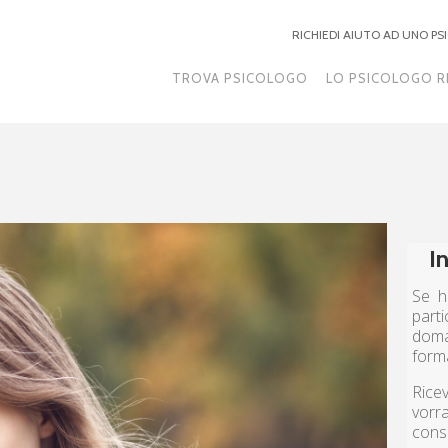
RICHIEDI AIUTO AD UNO P
TROVA PSICOLOGO
LO PSICOLOGO R
I
Se h
part
doma
form
Ricev
vorr
cons