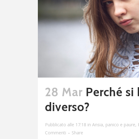
28 Mar
Perché si
diverso?
Pubblicato alle 17:18
in
Ansia, panico e paure
,
Commenti
Share