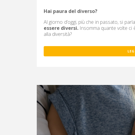
Hai paura del diverso?
Al giorno d’oggi, più che in passato, si par
essere diversi.
Insomma quante volte ci è c
alla diversità?
LEG