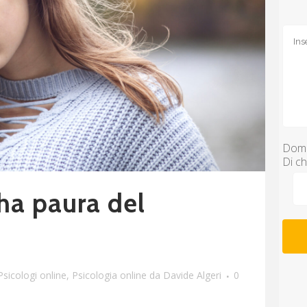
Doma
Di ch
 ha paura del
Psicologi online
,
Psicologia online
da
Davide Algeri
0