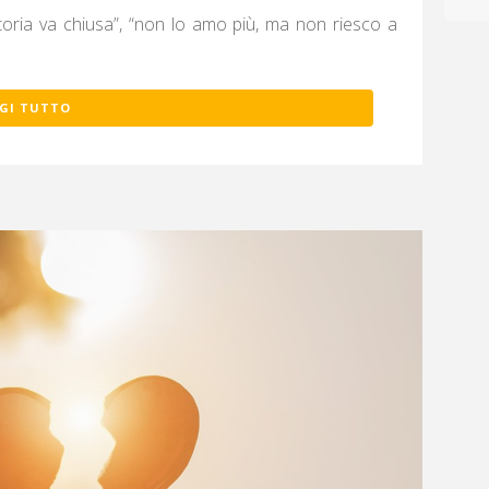
oria va chiusa”, “non lo amo più, ma non riesco a
GI TUTTO