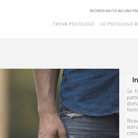
RICHIEDI AIUTO AD UNO P
TROVA PSICOLOGO
LO PSICOLOGO R
I
Se h
part
doma
form
Ricev
vorr
cons