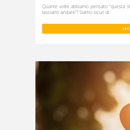
Quante volte abbiamo pensato “questa st
lasciarlo andare”? Siamo sicuri di...
LEG