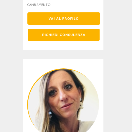
interventi personalizzati nel rispetto
CAMBIAMENTO
della storia, delle risorse e dei tempi di
ciascuno. L’esperienza maturata anche
in contesti europei mi rende
VAI AL PROFILO
particolarmente attenta alla
dimensione multiculturale e alle
differenze linguistiche e culturali. Offro
colloqui in italiano, greco e inglese, in
RICHIEDI CONSULENZA
un contesto di ascolto accogliente,
sensibile e orientato al cambiamento.