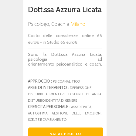
Dott.ssa Azzurra Licata
Psicologo, Coach
a
Milano
Costo delle consulenze: online 65
euro€ - in Studio 65 euro€
Sono la Dott.ssa Azzurra Licata,
psicologia ad
orientamento psicoanalitico e ​coach.
Offro percorsi di supporto psicologico
e sessioni di coaching in studio e
online. La tariffa dei colloqui viene
APPROCCIO :
PSICOANALITICO
concordata assieme, in modo da
AREE DI INTERVENTO :
risultare essere sostenibile nel tempo.
DEPRESSIONE,
Nel mio lavoro offro uno spazio di
DISTURBI ALIMENTARI, DISTURBI DI ANSIA,
ascolto accogliente e non giudicante, in
DISTURBO IDENTITÀ DI GENERE
cui poter esplorare con calma ciò che si
CRESCITA PERSONALE :
ASSERTIVITÀ,
sta vivendo, dare significato alle proprie
esperienze e riscoprire le proprie
AUTOSTIMA, GESTIONE DELLE EMOZIONI,
risorse interiori. Molte delle persone
SCELTE E CAMBIAMENTO
che si rivolgono a me stanno
affrontando difficoltà legate ad ansia,
stress, autostima o relazioni, oppure
VAI AL PROFILO