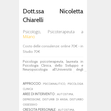
Dott.ssa Nicoletta
Chiarelli
Psicologo, Psicoterapeuta
a
Milano
Costo delle consulenze: online 70€ - in
Studio 70€
Psicologa psicoterapeuta, laureata in
Psicologia Clinica, dello Sviluppo e
Neuropsicologia all’Università degli
Studi di Milano-Bicocca. Specializzata
in psicoterapia dell'adolescente e
dell'adulto a indirizzo psicoanalitico.
APPROCCIO :
PSICOANALITICO, PSICOLOGIA
Svolge attività come libera
professionista in ambito clinico,
CLINICA
incontrando in particolare giovani adulti
AREE DI INTERVENTO :
AUTOSTIMA,
e adulti. Si occupa, inoltre, di sostegno
DEPRESSIONE, DISTURBI DI ANSIA, DISTURBO
alla genitorialità. Attualmente lavora
OSSESSIVO
con minori di 18 anni solo in presenza,
non online.
CRESCITA PERSONALE :
AUTOSTIMA,