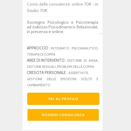
Costo delle consulenze: online 70€ - in
Studio 70€
Sostegno Psicologico e Psicoterapia
ad indirizzo Psicodinamico Relazionale,
in presenza e online.
Aiuto nella gestione delle
emozioni, della sessualità, degli
APPROCCIO :
INTEGRATO, PSICOANALITICO,
stati di ansia e malessere, dei
TERAPIA DI COPPIA
rapporti interpersonali nelle
AREE DI INTERVENTO :
DISTURBI DI ANSIA,
diverse fasi del ciclo vitale e
DISTURBI SESSUALI, PROBLEMI DELLA COPPIA
familiare.
CRESCITA PERSONALE :
ASSERTIVITÀ,
GESTIONE DELLE EMOZIONI, SCELTE E
L’obiettivo della terapia è la
CAMBIAMENTO
migliore conoscenza di sé, del
proprio mondo interno ed
esterno, la quale fornisce elementi
VAI AL PROFILO
nuovi e necessari per riorientare
la propria traiettoria di vita attuale.
RICHIEDI CONSULENZA
Ho esperienza pluriennale in
sostegno psicologico e percorsi di