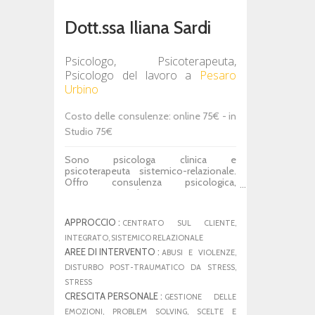
Dott.ssa Iliana Sardi
Psicologo, Psicoterapeuta,
Psicologo del lavoro
a
Pesaro
Urbino
Costo delle consulenze: online 75€ - in
Studio 75€
Sono psicologa clinica e
psicoterapeuta sistemico-relazionale.
Offro consulenza psicologica,
sostegno psicologico e psicoterapia
online e in studio, rivolti ad adulti,
coppie e famiglie. Il mio lavoro integra
APPROCCIO :
CENTRATO SUL CLIENTE,
la prospettiva sistemico-relazionale
con una formazione specifica in
INTEGRATO, SISTEMICO RELAZIONALE
psicotraumatologia, neuroscienze e
AREE DI INTERVENTO :
ABUSI E VIOLENZE,
processi di regolazione emotiva. Mi
DISTURBO POST-TRAUMATICO DA STRESS,
occupo di difficoltà emotive e
STRESS
relazionali, ansia, stress, momenti di
crisi, trauma psicologico e percorsi di
CRESCITA PERSONALE :
GESTIONE DELLE
crescita personale, costruendo
EMOZIONI, PROBLEM SOLVING, SCELTE E