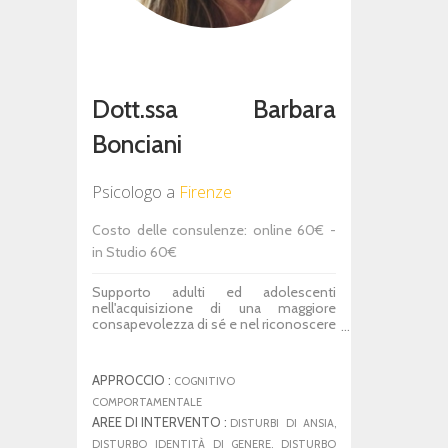
Dott.ssa Barbara
Bonciani
Psicologo
a
Firenze
Costo delle consulenze: online 60€ -
in Studio 60€
Supporto adulti ed adolescenti
nell'acquisizione di una maggiore
consapevolezza di sé e nel riconoscere
e valorizzare le risorse personali.
Obiettivi sono il miglioramento del
proprio benessere psicologico, la
APPROCCIO :
COGNITIVO
capacità di affrontare fasi di difficoltà
emotiva, cambiamento, transizione e
COMPORTAMENTALE
nuove sfide lavorativo professionali.
AREE DI INTERVENTO :
DISTURBI DI ANSIA,
DISTURBO IDENTITÀ DI GENERE, DISTURBO