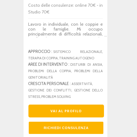
Costo delle consulenze: online 70€ - in
Studio 70€
Lavoro in individuale, con le coppie e
con le famiglie. Mi occupo
principalmente di difficoltà relazionali,
conflitti di coppia e tratto in particolar
modo tematiche come ansia,
depressione e dipendenze. Sono
APPROCCIO :
SISTEMICO RELAZIONALE,
operatrice del training autogeno.
TERAPIA DI COPPIA, TRAINING AUTOGENO
AREE DI INTERVENTO :
DISTURBI DI ANSIA,
PROBLEMI DELLA COPPIA, PROBLEMI DELLA
GENITORIALITÀ
CRESCITA PERSONALE :
ASSERTIVITÀ,
GESTIONE DEI CONFLITTI, GESTIONE DELLO
STRESS, PROBLEM SOLVING
VAI AL PROFILO
RICHIEDI CONSULENZA