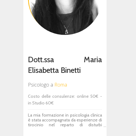
prevedendo l’assegnazione di compiti.
Il mio approccio permette al paziente
di trovarsi in un ambiente accogliente
ed empatico e di essere
accompagnato nel lavoro di crescita
personale e sociale.
Dott.ssa Maria
Elisabetta Binetti
Psicologo
a
Roma
Costo delle consulenze: online 50€ -
in Studio 60€
La mia formazione in psicologia clinica
è stata accompagnata da esperienze di
tirocinio nel reparto di disturbi
alimentari dell’ospedale Forlanini di
Roma, e dal training di cinque anni