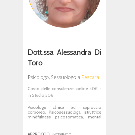
Dott.ssa Alessandra Di
Toro
Psicologo, Sessuologo
a
Pescara
Costo delle consulenze: online 40€ -
in Studio 50€
Psicologa clinica ad approccio
corporeo, Psicosessuologa, istruttrice
mindfulness psicosomatica, mental
trainer. Svolgo prevalentemente
l'attività di libero professionista, nella
quale mi occupo di consulenza
APPROCCIO :
INTEGRATO