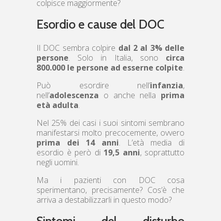
colpisce maggiormente?
Esordio e cause del DOC
Il DOC sembra colpire
dal 2 al 3% delle
persone
. Solo in Italia, sono
circa
800.000 le persone ad esserne colpite
.
Può esordire nell’
infanzia
,
nell’
adolescenza
o anche nella
prima
età adulta
.
Nel 25% dei casi i suoi sintomi sembrano
manifestarsi molto precocemente, ovvero
prima dei 14 anni
. L’età media di
esordio è però di
19,5 anni
, soprattutto
negli uomini.
Ma i pazienti con DOC cosa
sperimentano, precisamente? Cos’è che
arriva a destabilizzarli in questo modo?
Sintomi del disturbo