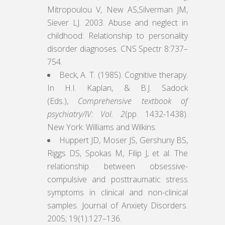
Mitropoulou V, New AS,Silverman JM,
Siever LJ. 2003. Abuse and neglect in
childhood: Relationship to personality
disorder diagnoses. CNS Spectr 8:737–
754.
Beck, A. T. (1985). Cognitive therapy.
In H.I. Kaplan, & B.J. Sadock
(Eds.),
Comprehensive textbook of
psychiatry/IV: Vol. 2
(pp. 1432-1438).
New York: Williams and Wilkins.
Huppert JD, Moser JS, Gershuny BS,
Riggs DS, Spokas M, Filip J, et al. The
relationship between obsessive-
compulsive and posttraumatic stress
symptoms in clinical and non-clinical
samples. Journal of Anxiety Disorders.
2005; 19(1):127–136.