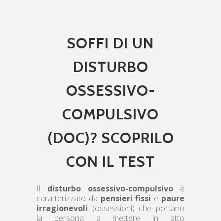
SOFFI DI UN
DISTURBO
OSSESSIVO-
COMPULSIVO
(DOC)? SCOPRILO
CON IL TEST
Il
disturbo ossessivo-compulsivo
è
caratterizzato da
pensieri fissi
e
paure
irragionevoli
(ossessioni) che portano
la persona a mettere in atto