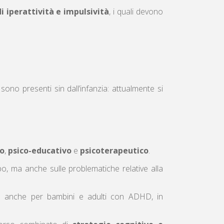
di iperattività e impulsività
, i quali devono
ono presenti sin dall’infanzia: attualmente si
o
,
psico-educativo
e
psicoterapeutico
.
rbo, ma anche sulle problematiche relative alla
, ma anche per bambini e adulti con ADHD, in