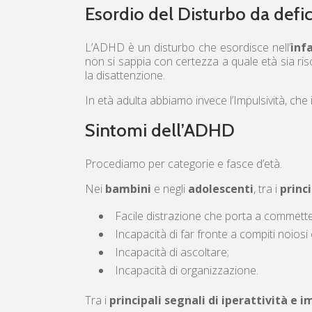
Esordio del Disturbo da defici
L’ADHD è un disturbo che esordisce nell’
inf
non si sappia con certezza a quale età sia ris
la disattenzione.
In età adulta abbiamo invece l’Impulsività, che 
Sintomi dell’ADHD
Procediamo per categorie e fasce d’età.
Nei
bambini
e negli
adolescenti
, tra i
princ
Facile distrazione che porta a commetter
Incapacità di far fronte a compiti noios
Incapacità di ascoltare;
Incapacità di organizzazione.
Tra i
principali segnali di iperattività e i