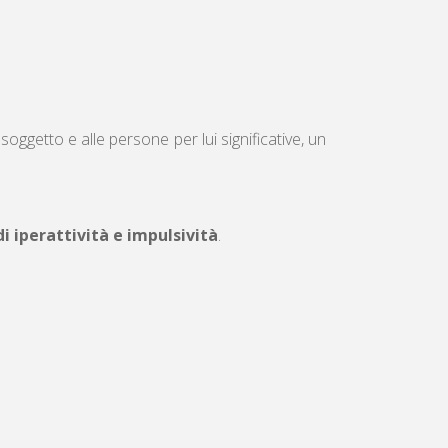
oggetto e alle persone per lui significative, un
di iperattività e impulsività
.