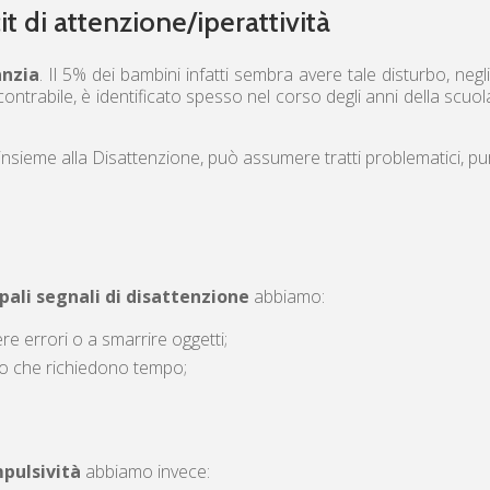
t di attenzione/iperattività
anzia
. Il 5% dei bambini infatti sembra avere tale disturbo, neg
contrabile, è identificato spesso nel corso degli anni della sc
insieme alla Disattenzione, può assumere tratti problematici, pur 
ipali segnali di disattenzione
abbiamo:
e errori o a smarrire oggetti;
i o che richiedono tempo;
mpulsività
abbiamo invece: