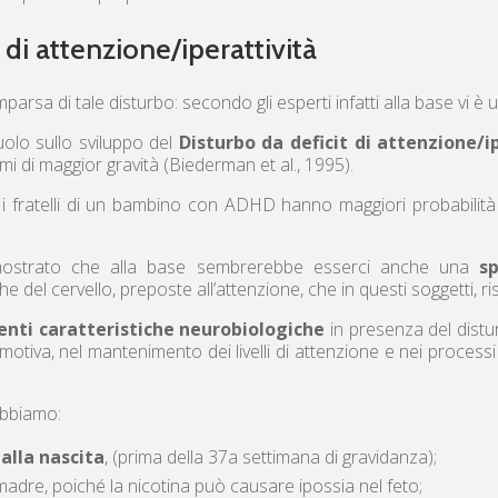
 di attenzione/iperattività
rsa di tale disturbo: secondo gli esperti infatti alla base vi è
olo sullo sviluppo del
Disturbo da deficit di attenzione/i
mi di maggior gravità (Biederman et al., 1995).
 e i fratelli di un bambino con ADHD hanno maggiori probabilità 
dimostrato che alla base sembrerebbe esserci anche una
sp
e del cervello, preposte all’attenzione, che in questi soggetti, r
renti caratteristiche neurobiologiche
in presenza del distu
otiva, nel mantenimento dei livelli di attenzione e nei processi
 abbiamo:
alla nascita
, (prima della 37a settimana di gravidanza);
madre, poiché la nicotina può causare ipossia nel feto;