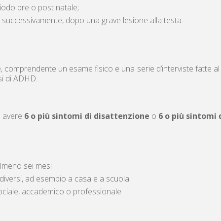
iodo pre o post natale;
 o successivamente, dopo una grave lesione alla testa.
comprendente un esame fisico e una serie d’interviste fatte al s
si di ADHD.
ve avere
6 o più sintomi di disattenzione
o
6 o più sintomi 
almeno sei mesi
diversi, ad esempio a casa e a scuola.
lo sociale, accademico o professionale