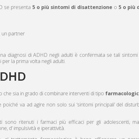
HD se presenta
5 o più sintomi di disattenzione
o
5 o più 
 o un partner
una diagnosi di ADHD negli adulti è confermata se tali sintomi s
per la prima volta negli adulti.
’ADHD
 che sia in grado di combinare interventi di tipo
farmacologic
 poiché va ad agire non solo sui ‘sintomi principali’ del distu
anti sono ritenuti i farmaci più efficaci per gli adolescenti
ne, d’ impulsività e iperattività.