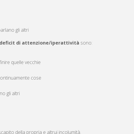
rlano gli altri
deficit di attenzione/iperattività
sono:
finire quelle vecchie
continuamente cose
o gli altri
iscapito della propria e altrui incolumità.