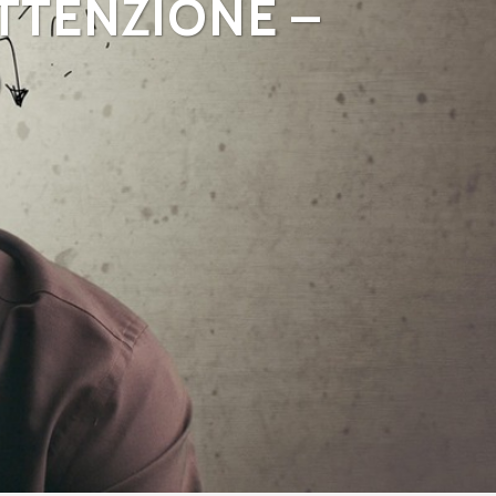
ATTENZIONE –
D