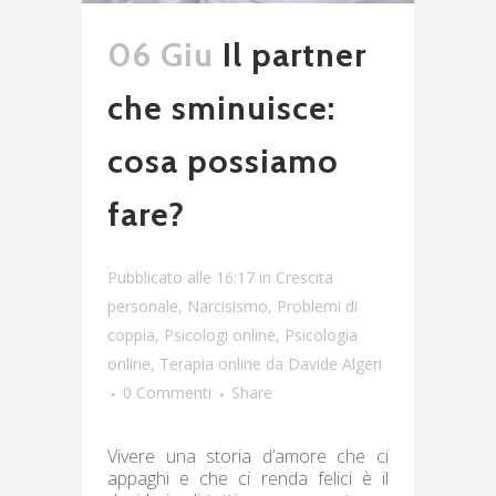
06 Giu
Il partner
che sminuisce:
cosa possiamo
fare?
Pubblicato alle 16:17
in
Crescita
personale
,
Narcisismo
,
Problemi di
coppia
,
Psicologi online
,
Psicologia
online
,
Terapia online
da
Davide Algeri
0 Commenti
Share
Vivere una storia d’amore che ci
appaghi e che ci renda felici è il