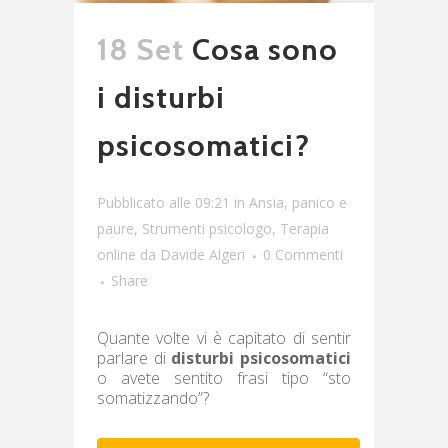
18 Set
Cosa sono
i disturbi
psicosomatici?
Pubblicato alle 09:21
in
Ansia, panico e
paure
,
Strumenti psicologo
,
Terapia
online
da
Davide Algeri
0 Commenti
Share
Quante volte vi è capitato di sentir
parlare di
disturbi psicosomatici
o avete sentito frasi tipo “sto
somatizzando”?