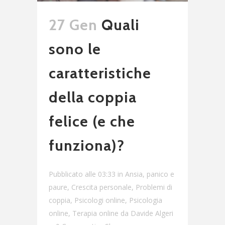
27 Gen
Quali
sono le
caratteristiche
della coppia
felice (e che
funziona)?
Pubblicato alle 03:33
in
Ansia, panico e
paure
,
Crescita personale
,
Problemi di
coppia
,
Psicologi online
,
Psicologia
online
,
Terapia online
da
Davide Algeri