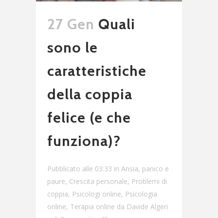
27 Gen
Quali
sono le
caratteristiche
della coppia
felice (e che
funziona)?
Pubblicato alle 03:33
in
Ansia, panico e
paure
,
Crescita personale
,
Problemi di
coppia
,
Psicologi online
,
Psicologia
online
,
Terapia online
da
Davide Algeri