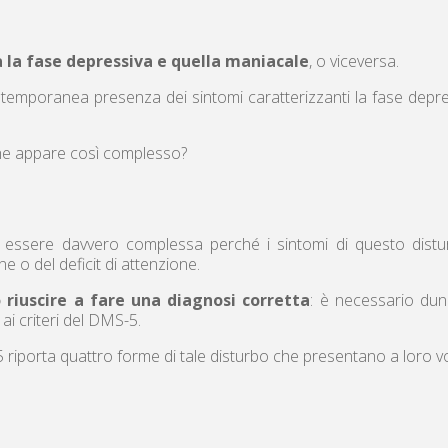
a la fase depressiva e quella maniacale
, o viceversa.
ntemporanea presenza dei sintomi caratterizzanti la fase depres
che appare così complesso?
 essere davvero complessa perché i sintomi di questo distu
e o del deficit di attenzione.
o riuscire a fare una diagnosi corretta
: è necessario dun
i ai criteri del DMS-5.
porta quattro forme di tale disturbo che presentano a loro volt