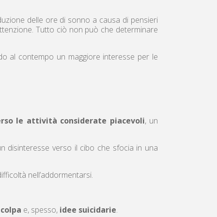
uzione delle ore di sonno a causa di pensieri
 attenzione. Tutto ciò non può che determinare
vendo al contempo un maggiore interesse per le
rso le attività considerate piacevoli
, un
un disinteresse verso il cibo che sfocia in una
ifficoltà nell’addormentarsi.
 colpa
e, spesso,
idee suicidarie
.