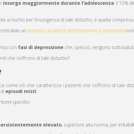
he
insorge maggiormente durante l’adolescenza
: il 10% d
te a rischio per l’insorgenza di tale disturbo, è quella compres
scontrabile un
disturbo da deficit dell’attenzione e iperattività
non 
senta con
fasi di depressione
che, spesso, vengono sottovalut
nti che soffrono di tale disturbo?
e
 come ciò che caratterizza i pazienti che soffrono di tale distu
 di
episodi misti
.
ntomi specifici.
ersistentemente elevato
, superiore alla norma, per irritabil