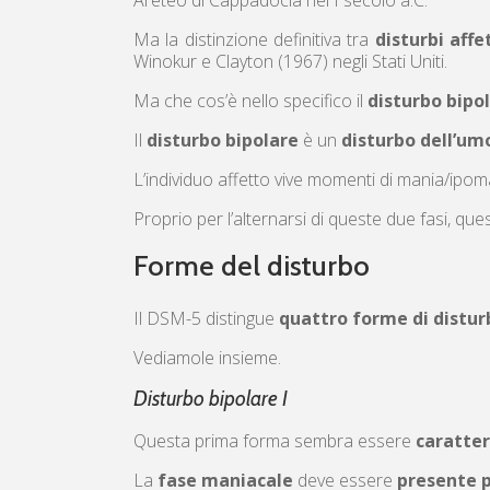
Areteo di Cappadocia nel I secolo a.C.
Ma la distinzione definitiva tra
disturbi affe
Winokur e Clayton (1967) negli Stati Uniti.
Ma che cos’è nello specifico il
disturbo bipo
Il
disturbo bipolare
è un
disturbo dell’um
L’individuo affetto vive momenti di mania/ipo
Proprio per l’alternarsi di queste due fasi, que
Forme del disturbo
Il DSM-5 distingue
quattro forme di distur
Vediamole insieme.
Disturbo bipolare I
Questa prima forma sembra essere
caratter
La
fase maniacale
deve essere
presente p