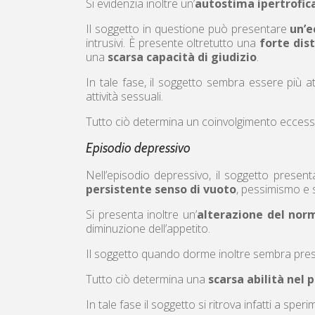
Si evidenzia inoltre un’
autostima ipertrofic
Il soggetto in questione può presentare
un’e
intrusivi. È presente oltretutto una
forte dist
una
scarsa capacità di giudizio
.
In tale fase, il soggetto sembra essere più a
attività sessuali.
Tutto ciò determina un coinvolgimento eccessi
Episodio depressivo
Nell’episodio depressivo, il soggetto presen
persistente senso di vuoto
, pessimismo e
Si presenta inoltre un’
alterazione del no
diminuzione dell’appetito.
Il soggetto quando dorme inoltre sembra prese
Tutto ciò determina una
scarsa abilità nel 
In tale fase il soggetto si ritrova infatti a spe