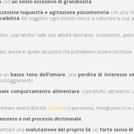
a
con
un senso eccessivo di grandiosità
.
ccessiva loquacità e agitazione psicomotoria
con una rid
raibilità
del soggetto: ogni stimolo riesce a catturare la sua
ttivo, soprattutto nelle sue attività lavorative, scolastiche, a
vo, anche in quelle situazioni che potrebbero essere rischiose.
ta un
basso tono dell’umore
, una
perdita di interesse ve
 scoraggiamento.
rmale comportamento alimentare
, soprattutto attraverso 
ntare diversi disturbi:
insonnia
o ipersonnia, risvegli precoci e d
pensiero e nel processo decisionale
.
rimentare una
svalutazione del proprio Sé
, un
forte senso di