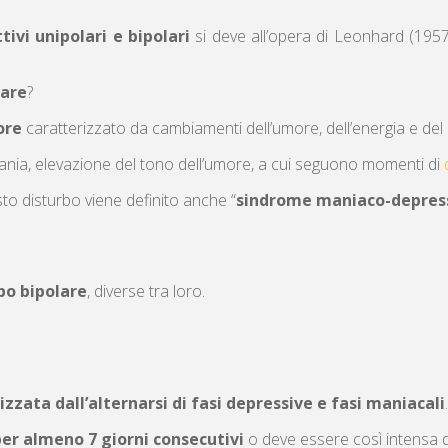
ttivi unipolari e bipolari
si deve all’opera di Leonhard (1957
lare
?
ore
caratterizzato da cambiamenti dell’umore, dell’energia e del liv
mania, elevazione del tono dell’umore, a cui seguono momenti di
sto disturbo viene definito anche “
sindrome maniaco-depres
bo bipolare
, diverse tra loro.
izzata dall’alternarsi di fasi depressive e fasi maniacali
.
er almeno 7 giorni consecutivi
o deve essere così intensa d