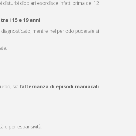
ei disturbi dipolari esordisce infatti prima dei 12
a
tra i 15 e 19 anni
.
diagnosticato, mentre nel periodo puberale si
ate.
rbo, sia l’
alternanza di episodi maniacali
ità e per espansività.