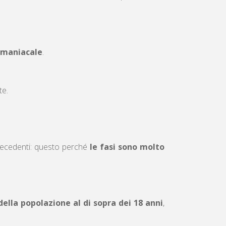
a maniacale
.
te.
precedenti: questo perché
le fasi sono molto
 della popolazione al di sopra dei 18 anni
,