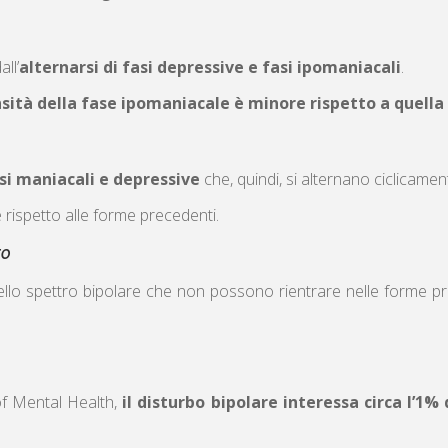
ll’
alternarsi di fasi depressive e fasi ipomaniacali
.
nsità della fase ipomaniacale è minore rispetto a quell
si maniacali e depressive
che, quindi, si alternano ciclicamen
 rispetto alle forme precedenti.
to
i dello spettro bipolare che non possono rientrare nelle forme 
e
 of Mental Health,
il disturbo bipolare interessa circa l’1%