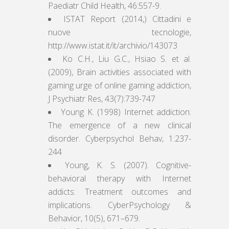
Paediatr Child Health, 46:557-9.
ISTAT Report (2014,) Cittadini e
nuove tecnologie,
http://www.istat.it/it/archivio/143073
Ko C.H., Liu G.C., Hsiao S. et al.
(2009), Brain activities associated with
gaming urge of online gaming addiction,
J Psychiatr Res, 43(7):739-747
Young K. (1998) Internet addiction:
The emergence of a new clinical
disorder. Cyberpsychol Behav, 1:237-
244
Young, K. S. (2007). Cognitive-
behavioral therapy with Internet
addicts: Treatment outcomes and
implications. CyberPsychology &
Behavior, 10(5), 671–679.