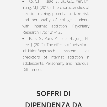
Ko, C.H., Hsiao, S., Liu, G.C., Yen, J.Y.,
Yang, M.J. (2010). The characteristics of
decision making, potential to take risk,
and personality of college students
with internet addiction. Psychiatry
Research 175: 121–125.
Park, S., Park, Y., Lee, H., Jung, H.,
Lee, J. (2012). The effects of behavioral
inhibition/approach system as
predictors of internet addiction in
adolescents. Personality and Individual
Differences
SOFFRI DI
DIPENDENZA DA