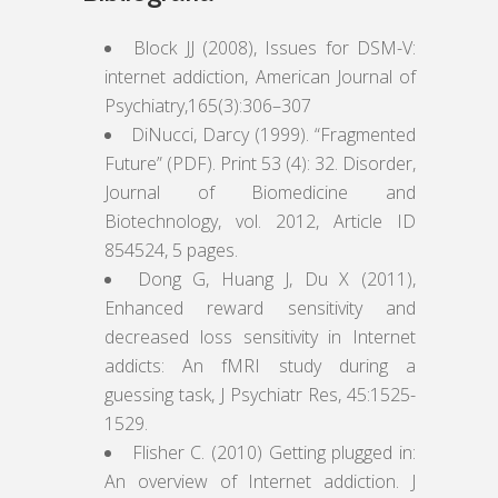
Block JJ (2008), Issues for DSM-V:
internet addiction, American Journal of
Psychiatry,165(3):306–307
DiNucci, Darcy (1999). “Fragmented
Future” (PDF). Print 53 (4): 32. Disorder,
Journal of Biomedicine and
Biotechnology, vol. 2012, Article ID
854524, 5 pages.
Dong G, Huang J, Du X (2011),
Enhanced reward sensitivity and
decreased loss sensitivity in Internet
addicts: An fMRI study during a
guessing task, J Psychiatr Res, 45:1525-
1529.
Flisher C. (2010) Getting plugged in:
An overview of Internet addiction. J