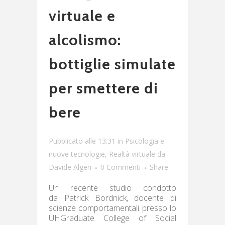
virtuale e
alcolismo:
bottiglie simulate
per smettere di
bere
Pubblicato alle 13:31
in
Psicologia e
nuove tecnologie
,
Realtà virtuale
da
Davide Algeri
0 Commenti
Share
Un recente studio condotto
da Patrick Bordnick, docente di
scienze comportamentali presso lo
UHGraduate College of Social