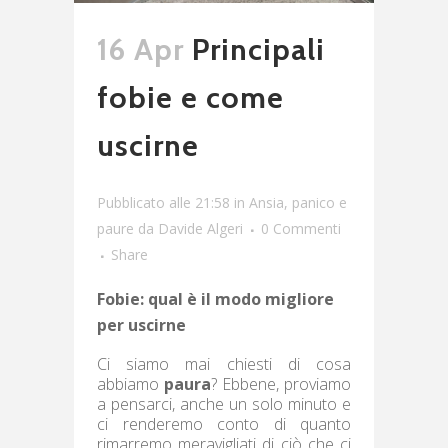
16 Apr
Principali
fobie e come
uscirne
Pubblicato alle 21:58
in
Ansia, panico e
paure
da
Davide Algeri
0 Commenti
Share
Fobie: qual è il modo migliore
per uscirne
Ci siamo mai chiesti di cosa
abbiamo
paura
? Ebbene, proviamo
a pensarci, anche un solo minuto e
ci renderemo conto di quanto
rimarremo meravigliati di ciò che ci