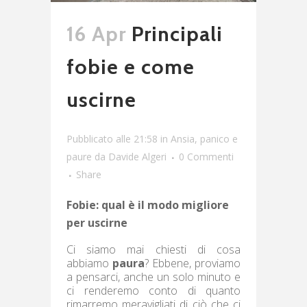
16 Apr
Principali
fobie e come
uscirne
Pubblicato alle 21:58
in
Ansia, panico e
paure
da
Davide Algeri
0 Commenti
Share
Fobie: qual è il modo migliore
per uscirne
Ci siamo mai chiesti di cosa
abbiamo
paura
? Ebbene, proviamo
a pensarci, anche un solo minuto e
ci renderemo conto di quanto
rimarremo meravigliati di ciò che ci