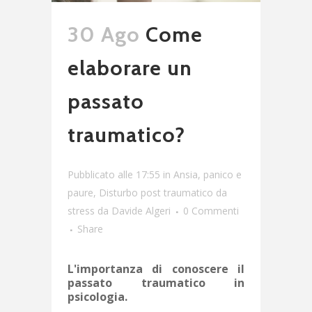
30 Ago
Come
elaborare un
passato
traumatico?
Pubblicato alle 17:55
in
Ansia, panico e
paure
,
Disturbo post traumatico da
stress
da
Davide Algeri
0 Commenti
Share
L'importanza di conoscere il
passato traumatico in
psicologia.