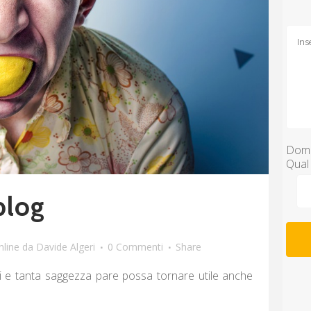
Doma
Qual 
blog
nline
da
Davide Algeri
0 Commenti
Share
ini e tanta saggezza pare possa tornare utile anche