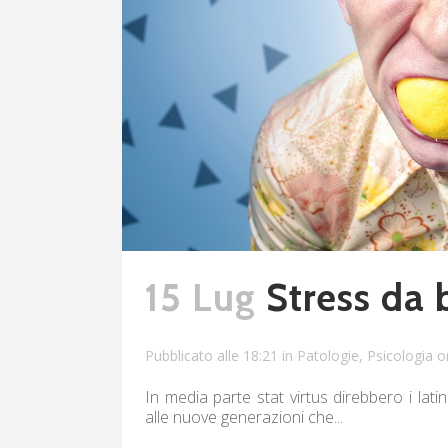
15 Lug
Stress da 
Pubblicato alle 18:21
in
Patologie
,
Psicologia o
In media parte stat virtus direbbero i lat
alle nuove generazioni che...