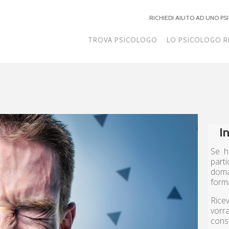
RICHIEDI AIUTO AD UNO P
TROVA PSICOLOGO
LO PSICOLOGO R
I
Se h
part
doma
form
Ricev
vorr
cons