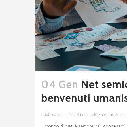
04 Gen
Net semio
benvenuti umanis
Pubblicato alle 14:43
in
Psicologia e nuove tec
Il mondo di oggi è sempre più “connesso”