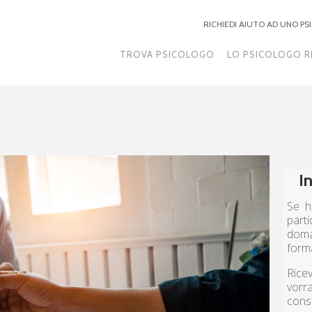
RICHIEDI AIUTO AD UNO P
TROVA PSICOLOGO
LO PSICOLOGO R
I
Se h
part
doma
form
Ricev
vorr
cons