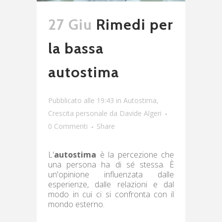
27 Giu
Rimedi per
la bassa
autostima
Pubblicato alle 19:43
in
Autostima
,
Crescita personale
da
Davide Algeri
0 Commenti
Share
L'
autostima
è la percezione che
una persona ha di sé stessa. È
un'opinione influenzata dalle
esperienze, dalle relazioni e dal
modo in cui ci si confronta con il
mondo esterno.